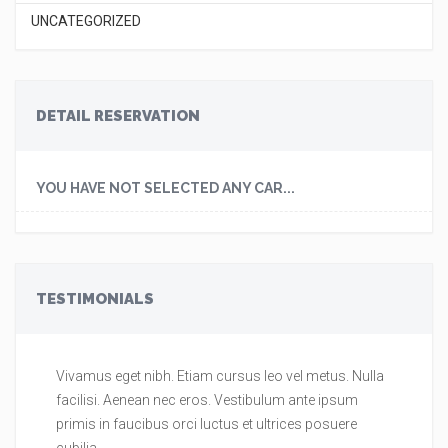
UNCATEGORIZED
DETAIL RESERVATION
YOU HAVE NOT SELECTED ANY CAR...
TESTIMONIALS
Vivamus eget nibh. Etiam cursus leo vel metus. Nulla
Vi
facilisi. Aenean nec eros. Vestibulum ante ipsum
fa
primis in faucibus orci luctus et ultrices posuere
pr