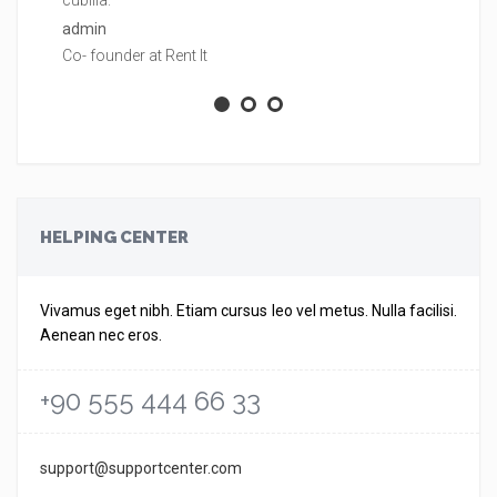
cubilia.
cu
admin
ad
Co- founder at Rent It
Co
HELPING CENTER
Vivamus eget nibh. Etiam cursus leo vel metus. Nulla facilisi.
Aenean nec eros.
+90 555 444 66 33
support@supportcenter.com