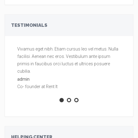
TESTIMONIALS
Vivamus eget nibh. Etiam cursus leo vel metus. Nulla
Vi
facilisi. Aenean nec eros. Vestibulum ante ipsum
fa
primis in faucibus orci luctus et ultrices posuere
pr
cubilia.
cu
admin
ad
Co- founder at Rent It
Co
HELPING CENTER