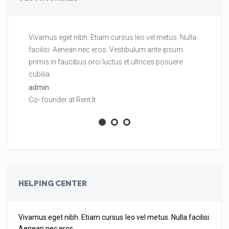
Vivamus eget nibh. Etiam cursus leo vel metus. Nulla
Vi
facilisi. Aenean nec eros. Vestibulum ante ipsum
fa
primis in faucibus orci luctus et ultrices posuere
pr
cubilia.
cu
admin
ad
Co- founder at Rent It
Co
HELPING CENTER
Vivamus eget nibh. Etiam cursus leo vel metus. Nulla facilisi.
Aenean nec eros.