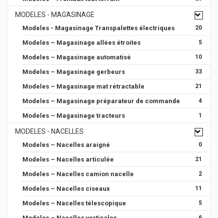
MODELES - MAGASINAGE
Modeles - Magasinage Transpalettes électriques
20
Modeles – Magasinage allées étroites
5
Modeles – Magasinage automatisé
10
Modeles – Magasinage gerbeurs
33
Modeles – Magasinage mat rétractable
21
Modeles – Magasinage préparateur de commande
4
Modeles – Magasinage tracteurs
1
MODELES - NACELLES
Modeles – Nacelles araigné
0
Modeles – Nacelles articulée
21
Modeles – Nacelles camion nacelle
2
Modeles – Nacelles ciseaux
11
Modeles – Nacelles télescopique
5
Modeles – Nacelles verticales
6